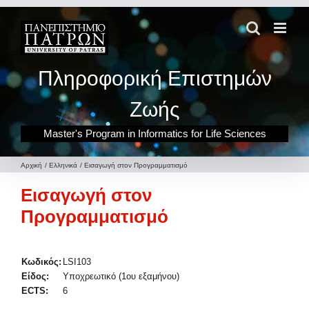
Μετάβαση
στο
περιεχόμενο
Πληροφορική Επιστημών
Ζωής
Master's Program in Informatics for Life Sciences
Αρχική
Ελληνικά
Εισαγωγή στον Προγραμματισμό
Εισαγωγή στον
Προγραμματισμό
Κωδικός:
LSI103
Είδος:
Υποχρεωτικό (1ου εξαμήνου)
ECTS:
6