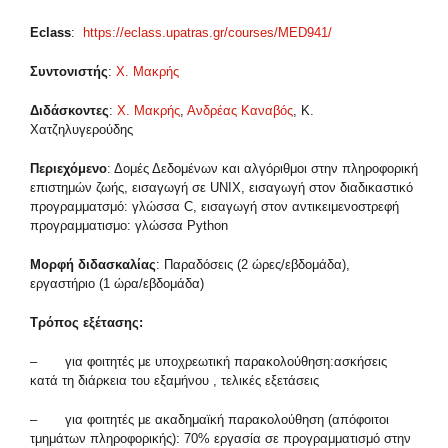
Eclass
:
https://eclass.upatras.gr/courses/MED941/
Συντονιστής
:
Χ. Μακρής
Διδάσκοντες
:
Χ. Μακρής
,
Ανδρέας Καναβός
, Κ.
Χατζηλυγερούδης
Περιεχόμενο
: Δομές Δεδομένων και αλγόριθμοι στην πληροφορική
επιστημών ζωής, εισαγωγή σε UNIX, εισαγωγή στον διαδικαστικό
προγραμματσμό: γλώσσα C, εισαγωγή στον αντικειμενοστρεφή
προγραμματισμο: γλώσσα Python
Μορφή διδασκαλίας
: Παραδόσεις (2 ώρες/εβδομάδα),
εργαστήριο (1 ώρα/εβδομάδα)
Τρόπος εξέτασης:
– για φοιτητές με υποχρεωτική παρακολούθηση:ασκήσεις
κατά τη διάρκεια του εξαμήνου , τελικές εξετάσεις
– για φοιτητές με ακαδημαϊκή παρακολούθηση (απόφοιτοι
τμημάτων πληροφορικής): 70% εργασία σε προγραμματισμό στην